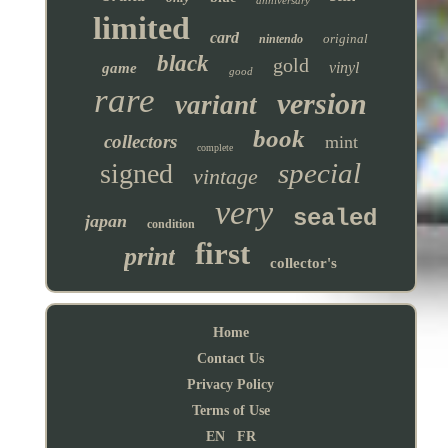
limited
card
original
nintendo
black
gold
vinyl
game
good
rare
version
variant
book
collectors
mint
complete
special
signed
vintage
very
sealed
japan
condition
first
print
collector's
Home
Contact Us
Privacy Policy
Terms of Use
EN
FR