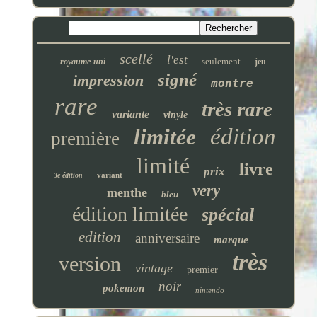
scellé
l'est
seulement
royaume-uni
jeu
signé
impression
montre
rare
très rare
variante
vinyle
édition
limitée
première
limité
livre
prix
variant
3e édition
very
menthe
bleu
édition limitée
spécial
edition
anniversaire
marque
très
version
vintage
premier
noir
pokemon
nintendo