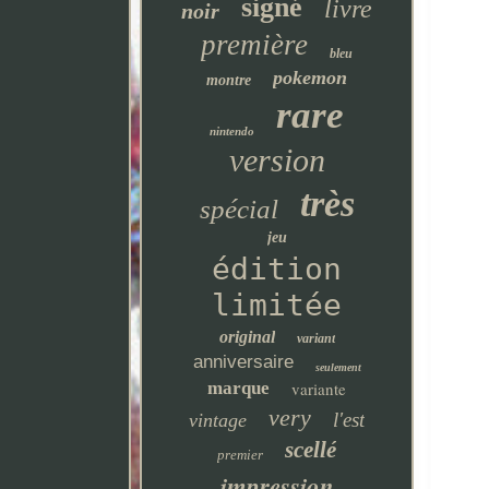
signé
livre
noir
première
bleu
pokemon
montre
rare
nintendo
version
très
spécial
jeu
édition
limitée
original
variant
anniversaire
seulement
marque
variante
very
l'est
vintage
scellé
premier
impression