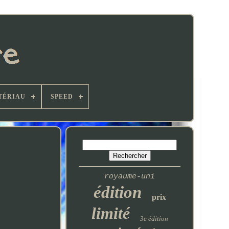
TÉRIAU
SPEED
royaume-uni
édition
prix
limité
3e édition