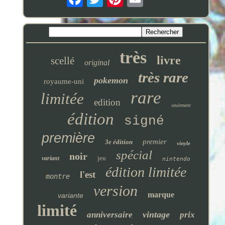
très
livre
scellé
original
très rare
pokemon
royaume-uni
rare
limitée
edition
seulement
édition
signé
première
premier
3e édition
vinyle
spécial
noir
jeu
variant
nintendo
édition limitée
l'est
montre
version
marque
variante
limité
vintage
anniversaire
prix