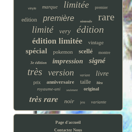
limitée
marque
premier
vinyle
rare
première
edition
nintendo
limité
édition
very
édition limitée
vintage
spécial
scellé
pokemon
montre
signé
impression
3e édition
très
version
livre
variant
taille
anniversaire
prix
bleu
original
royaume-uni
seulement
très rare
noir
variante
jeu
Page d'accueil
Contactez Nous