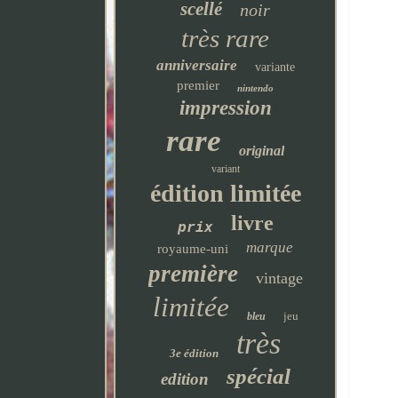
scellé
noir
très rare
anniversaire
variante
premier
nintendo
impression
rare
original
variant
édition limitée
livre
prix
marque
royaume-uni
première
vintage
limitée
jeu
bleu
très
3e édition
spécial
edition