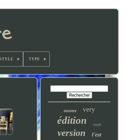
STYLE
TYPE
very
montre
édition
vinyle
version
l'est