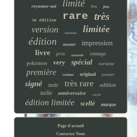
limité
royaume-uni
jeu
bleu
rare
très
3e édition
limitée
version
seulement
édition
impression
montre
livre
vintage
prix
nintendo
spécial
very
pokemon
variante
première
original
premier
variant
très rare
signé
noir
edition
taille
anniversaire
vinyle
édition limitée
scellé
marque
Page d'accueil
Contactez Nous