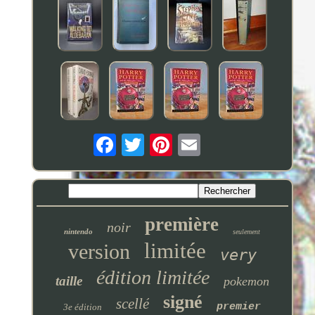
première
noir
nintendo
seulement
limitée
version
very
édition limitée
taille
pokemon
signé
scellé
premier
3e édition