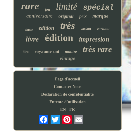
rare
limité
spécial
jeu
anniversaire
marque
original
prix
très
edition
variante
variant
vinyle
édition
livre
impression
très rare
royaume-uni
montre
bleu
vintage
Page d'accueil
Contactez Nous
Déclaration de confidentialité
Entente d'utilisation
EN
FR