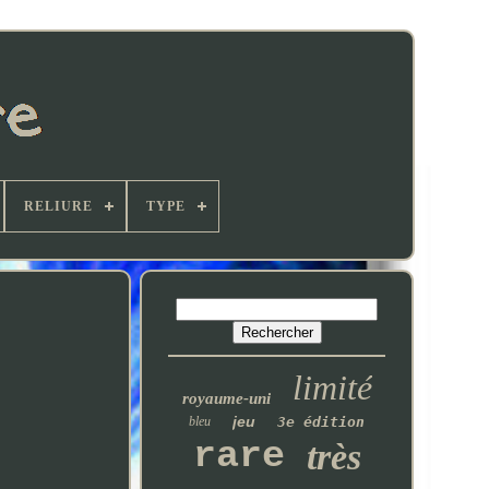
RELIURE
TYPE
limité
royaume-uni
jeu
bleu
3e édition
rare
très