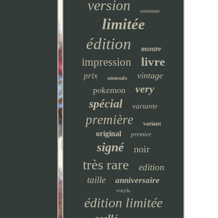
version
seulement
limitée
édition
montre
livre
impression
vintage
prix
nintendo
very
pokemon
spécial
variante
première
variant
original
premier
signé
noir
très rare
edition
taille
anniversaire
vinyle
édition limitée