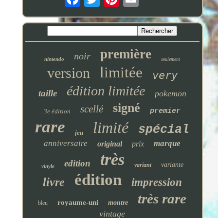
première
noir
nintendo
seulement
limitée
version
very
édition limitée
taille
pokemon
signé
scellé
premier
3e édition
rare
limité
spécial
jeu
anniversaire
marque
original
prix
très
edition
variante
variant
vinyle
édition
livre
impression
très rare
royaume-uni
montre
bleu
vintage