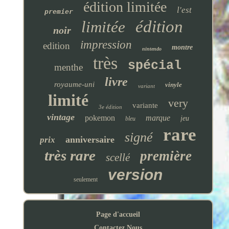
édition limitée
l'est
premier
édition
limitée
noir
impression
edition
montre
nintendo
très
spécial
menthe
livre
royaume-uni
vinyle
variant
limité
very
variante
3e édition
vintage
pokemon
marque
jeu
bleu
rare
signé
anniversaire
prix
très rare
première
scellé
version
seulement
Page d'accueil
Contactez Nous