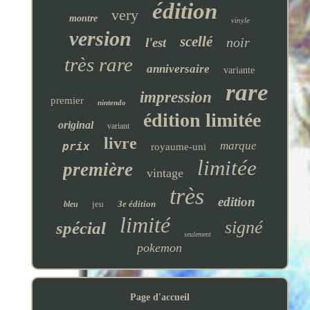
édition
very
montre
vinyle
version
scellé
noir
l'est
très rare
anniversaire
variante
rare
impression
premier
nintendo
édition limitée
original
variant
livre
marque
prix
royaume-uni
limitée
première
vintage
très
edition
jeu
3e édition
bleu
limité
signé
spécial
seulement
pokemon
Page d'accueil