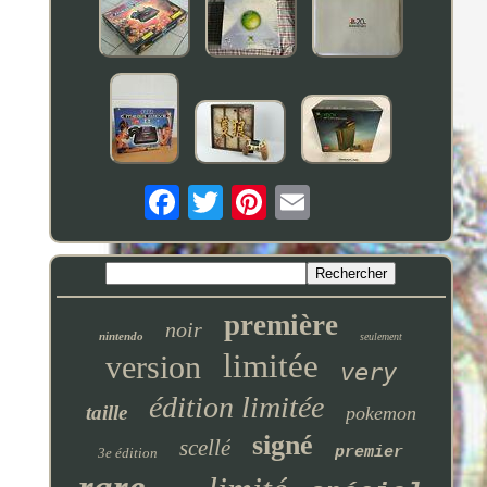
première
noir
nintendo
seulement
limitée
version
very
édition limitée
taille
pokemon
signé
scellé
premier
3e édition