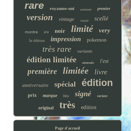
rare
royaume-uni
premier
seulement
version
scellé
vintage
vinyle
limité
very
noir
montre
jeu
impression
pokemon
3e édition
très rare
variante
édition limitée
l'est
nintendo
limitée
première
livre
édition
spécial
anniversaire
signé
prix
marque
bleu
variant
très
edition
original
Page d'accueil