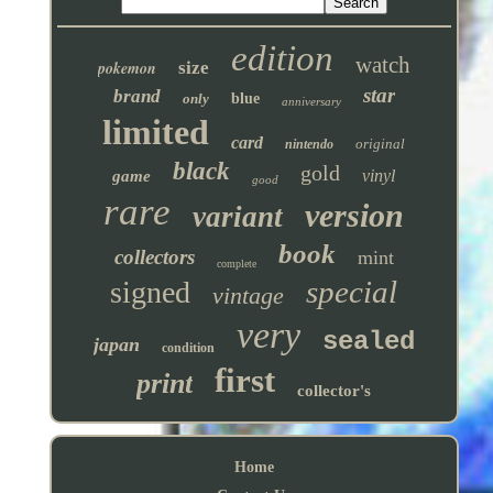
edition
watch
pokemon
size
star
brand
only
blue
anniversary
limited
card
original
nintendo
black
gold
vinyl
game
good
rare
version
variant
book
collectors
mint
complete
special
signed
vintage
very
sealed
japan
condition
first
print
collector's
Home