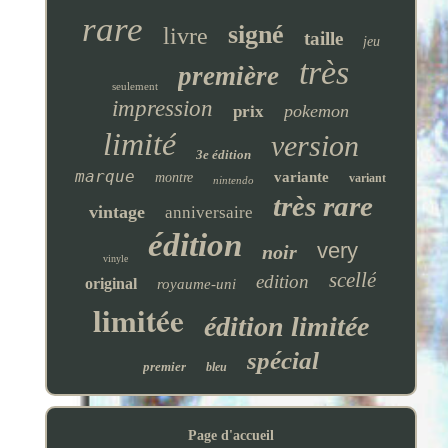
rare
signé
livre
taille
jeu
très
première
seulement
impression
pokemon
prix
limité
version
3e édition
marque
variante
montre
variant
nintendo
très rare
vintage
anniversaire
édition
very
noir
vinyle
scellé
edition
original
royaume-uni
limitée
édition limitée
spécial
premier
bleu
Page d'accueil