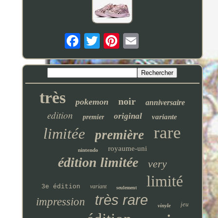
très
noir
pokemon
anniversaire
edition
original
variante
premier
rare
limitée
première
royaume-uni
nintendo
édition limitée
very
limité
3e édition
variant
seulement
très rare
impression
jeu
vinyle