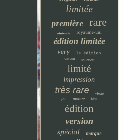
limitée
rare
première
royaume-uni
nintendo
édition limitée
very
3e édition
variant
seulement
limité
impression
très rare
vinyle
jeu
montre
bleu
édition
version
spécial
marque