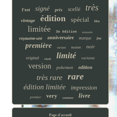
très
signé
scellé
l'est
prix
édition
spécial
vintage
bleu
limitée
3e édition
nintendo
anniversaire
marque
royaume-uni
jeu
première
noir
montre
variant
limité
original
variante
vinyle
version
edition
pokemon
rare
très rare
édition limitée
impression
livre
very
premier
seulement
Page d'accueil