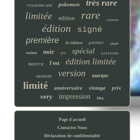
très rare
pokemon
royaume-uni
rare
limitée
edition
seulement
édition
signé
première
premier
3e édition
vinyle
spécial
noir
jeu
variant
nintendo
édition limitée
l'est
montre
version
marque
variante
limité
vintage
anniversaire
prix
very
impression
bleu
Page d'accueil
Contactez Nous
Déclaration de confidentialité