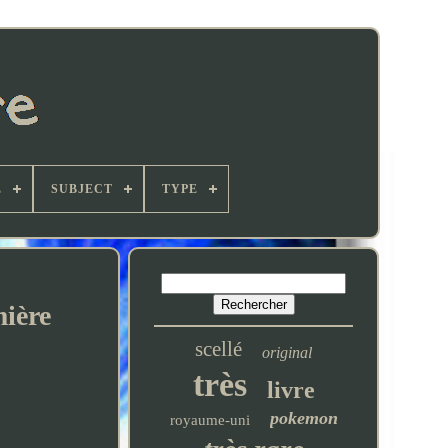
L
SUBJECT
TYPE
mière
scellé
original
très
livre
pokemon
royaume-uni