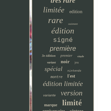
très rare
limitée
edition
rare
seulement
édition
signé
première
premier
3e édition
vinyle
noir
jeu
variant
spécial
nintendo
l'est
montre
édition limitée
version
variante
limité
marque
vintage
anniversaire