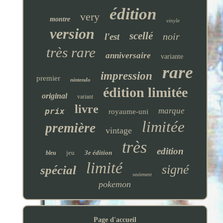
édition
very
montre
vinyle
version
scellé
noir
l'est
très rare
anniversaire
variante
rare
impression
premier
nintendo
édition limitée
original
variant
livre
marque
prix
royaume-uni
limitée
première
vintage
très
edition
jeu
3e édition
bleu
limité
signé
spécial
seulement
pokemon
Page d'accueil