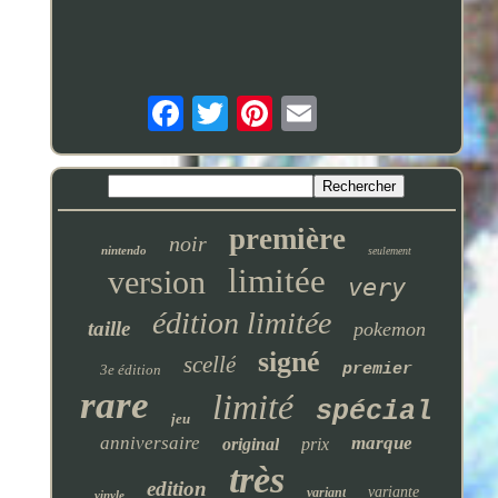
première
noir
nintendo
seulement
limitée
version
very
édition limitée
taille
pokemon
signé
scellé
premier
3e édition
rare
limité
spécial
jeu
anniversaire
marque
original
prix
très
edition
variante
variant
vinyle