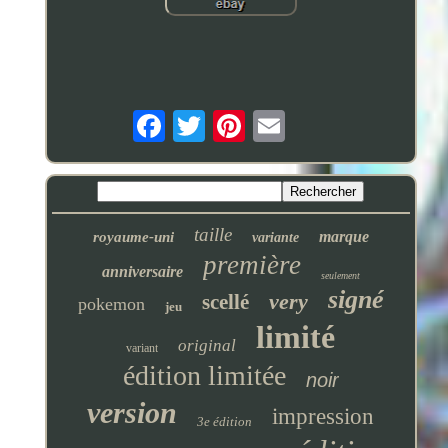
taille
marque
royaume-uni
variante
première
anniversaire
seulement
signé
very
scellé
pokemon
jeu
limité
original
variant
édition limitée
noir
version
impression
3e édition