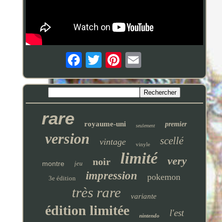
rare
royaume-uni
premier
seulement
version
scellé
vintage
vinyle
limité
very
noir
montre
jeu
impression
pokemon
3e édition
très rare
variante
édition limitée
l'est
nintendo