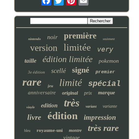
première
noir
nintendo
seulement
limitée
version
very
édition limitée
taille
pokemon
signé
scellé
premier
3e édition
rare
limité
spécial
jeu
anniversaire
marque
original
prix
très
edition
variante
variant
vinyle
édition
livre
impression
très rare
royaume-uni
montre
bleu
vintage