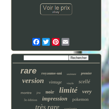
rare
royaume-uni
premier
seulement
version
scellé
vintage
vinyle
limité
very
noir
montre
jeu
impression
pokemon
3e édition
très rare
variante