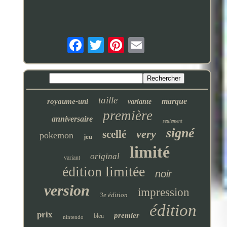
taille
marque
royaume-uni
variante
première
anniversaire
seulement
signé
very
scellé
pokemon
jeu
limité
original
variant
édition limitée
noir
version
impression
3e édition
édition
prix
premier
bleu
nintendo