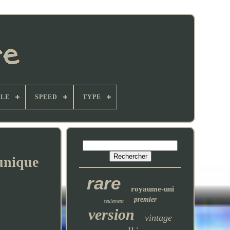
TLE
SPEED
TYPE
Tunique
rare
royaume-uni
premier
seulement
version
vintage