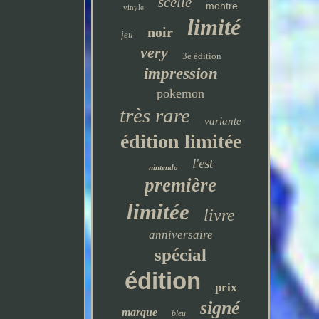
scellé
montre
vinyle
limité
noir
jeu
very
3e édition
impression
pokemon
très rare
variante
édition limitée
l'est
nintendo
première
limitée
livre
anniversaire
spécial
édition
prix
signé
marque
bleu