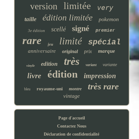
limitée
version
very
édition limitée
taille
pokemon
signé
scellé
premier
3e édition
rare
limité
spécial
jeu
anniversaire
marque
original
prix
très
edition
variante
variant
vinyle
édition
livre
impression
très rare
royaume-uni
montre
bleu
vintage
Page d'accueil
Contactez Nous
Déclaration de confidentialité