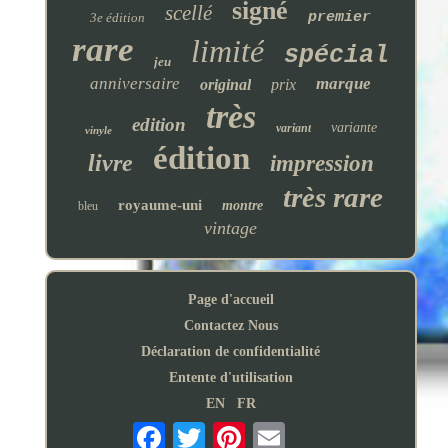
signé
scellé
premier
3e édition
rare
limité
spécial
jeu
anniversaire
marque
original
prix
très
edition
variante
variant
vinyle
édition
livre
impression
très rare
royaume-uni
montre
bleu
vintage
Page d'accueil
Contactez Nous
Déclaration de confidentialité
Entente d'utilisation
EN
FR