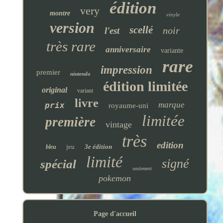
édition
very
montre
vinyle
version
scellé
noir
l'est
très rare
anniversaire
variante
rare
impression
premier
nintendo
édition limitée
original
variant
livre
marque
prix
royaume-uni
limitée
première
vintage
très
edition
jeu
3e édition
bleu
limité
signé
spécial
seulement
pokemon
Page d'accueil