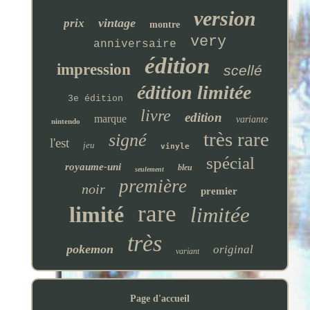
version
vintage
prix
montre
very
anniversaire
édition
impression
scellé
édition limitée
3e édition
livre
edition
marque
variante
nintendo
très rare
signé
l'est
jeu
vinyle
spécial
royaume-uni
bleu
seulement
première
noir
premier
rare
limité
limitée
très
pokemon
original
variant
Page d'accueil