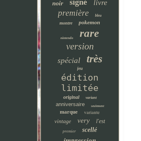
signé
livre
noir
première
bleu
pokemon
montre
rare
nintendo
version
très
spécial
jeu
édition
limitée
original
variant
anniversaire
seulement
marque
variante
very
l'est
vintage
scellé
premier
impression