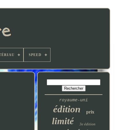
TÉRIAU
SPEED
royaume-uni
édition
prix
limité
3e édition