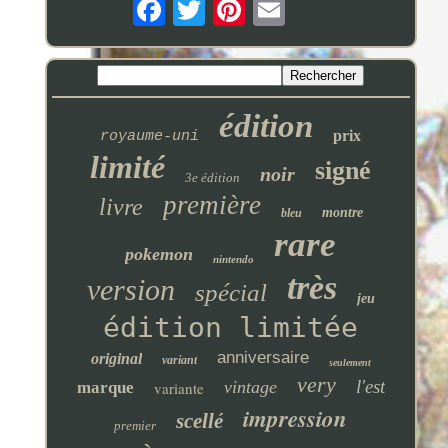
édition
prix
royaume-uni
limité
signé
noir
3e édition
première
livre
montre
bleu
rare
pokemon
nintendo
très
version
spécial
jeu
édition limitée
anniversaire
original
variant
seulement
very
l'est
vintage
marque
variante
impression
scellé
premier