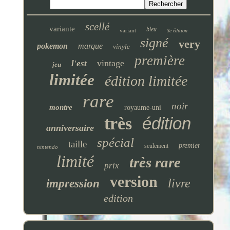
scellé
variante
bleu
variant
3e édition
signé
very
pokemon
marque
vinyle
première
vintage
l'est
jeu
limitée
édition limitée
rare
noir
montre
royaume-uni
très
édition
anniversaire
spécial
taille
premier
seulement
nintendo
limité
très rare
prix
version
livre
impression
edition