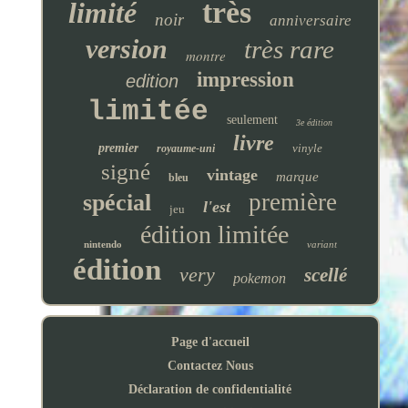
très
limité
noir
anniversaire
version
très rare
montre
impression
edition
limitée
seulement
3e édition
livre
premier
vinyle
royaume-uni
signé
vintage
marque
bleu
première
spécial
l'est
jeu
édition limitée
nintendo
variant
édition
very
scellé
pokemon
Page d'accueil
Contactez Nous
Déclaration de confidentialité