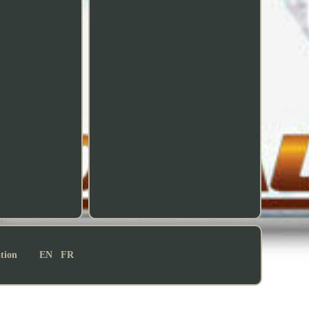
ation
EN
FR