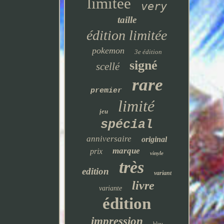
limitée
very
taille
édition limitée
pokemon
3e édition
signé
scellé
rare
premier
limité
jeu
spécial
anniversaire
original
marque
prix
vinyle
très
edition
variant
livre
variante
édition
impression