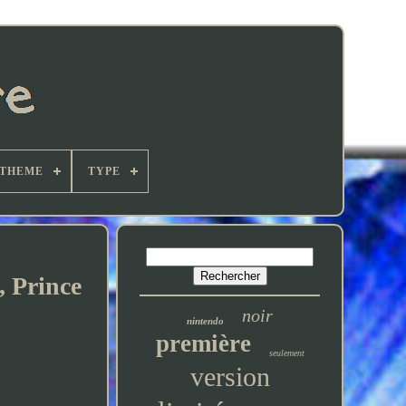
THEME
TYPE
 Prince
noir
nintendo
première
seulement
version