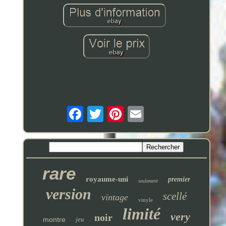
rare
royaume-uni
premier
seulement
version
scellé
vintage
vinyle
limité
very
noir
montre
jeu