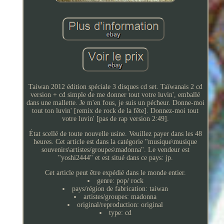
Taiwan 2012 édition spéciale 3 disques cd set. Taïwanais 2 cd
version + cd simple de me donner tout votre luvin', emballé
dans une mallette. Je m'en fous, je suis un pécheur. Donne-moi
tout ton luvin' [remix de rock de la fête]. Donnez-moi tout
votre luvin' [pas de rap version 2:49].
État scellé de toute nouvelle usine. Veuillez payer dans les 48
heures. Cet article est dans la catégorie "musique\musique
souvenirs\artistes/groupes\madonna". Le vendeur est
"yoshi2444" et est situé dans ce pays: jp.
Cet article peut être expédié dans le monde entier.
genre: pop/ rock
pays/région de fabrication: taiwan
artistes/groupes: madonna
original/reproduction: original
type: cd