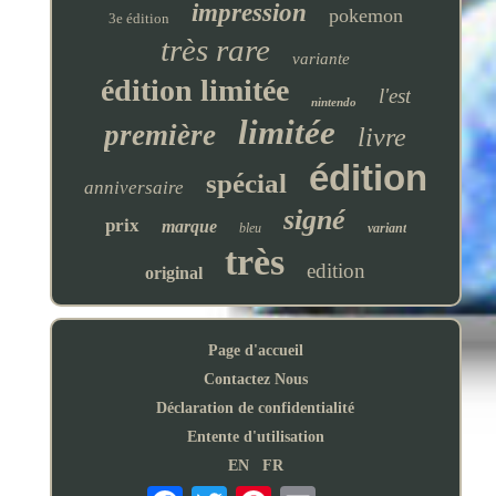
impression
pokemon
3e édition
très rare
variante
édition limitée
l'est
nintendo
limitée
première
livre
édition
spécial
anniversaire
signé
prix
marque
bleu
variant
très
edition
original
Page d'accueil
Contactez Nous
Déclaration de confidentialité
Entente d'utilisation
EN
FR