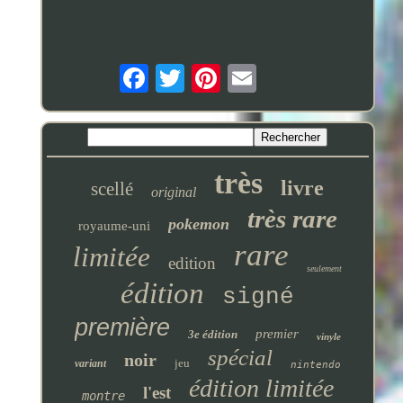
très
livre
scellé
original
très rare
pokemon
royaume-uni
rare
limitée
edition
seulement
édition
signé
première
premier
3e édition
vinyle
spécial
noir
jeu
variant
nintendo
édition limitée
l'est
montre