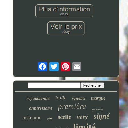
taille
marque
royaume-uni
variante
première
anniversaire
seulement
signé
very
scellé
pokemon
jeu
limité