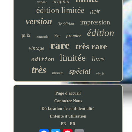
original
variant
édition limitée
noir
version
impression
3e édition
édition
prix
premier
bleu
nintendo
rare
très rare
vintage
limitée
livre
edition
très
spécial
montre
vinyle
Page d'accueil
Contactez Nous
Déclaration de confidentialité
Entente d'utilisation
EN
FR