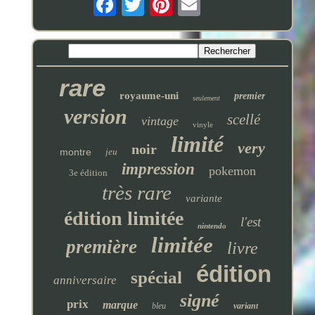
rare
royaume-uni
premier
seulement
version
scellé
vintage
vinyle
limité
very
noir
montre
jeu
impression
pokemon
3e édition
très rare
variante
édition limitée
l'est
nintendo
limitée
première
livre
édition
spécial
anniversaire
signé
prix
marque
bleu
variant