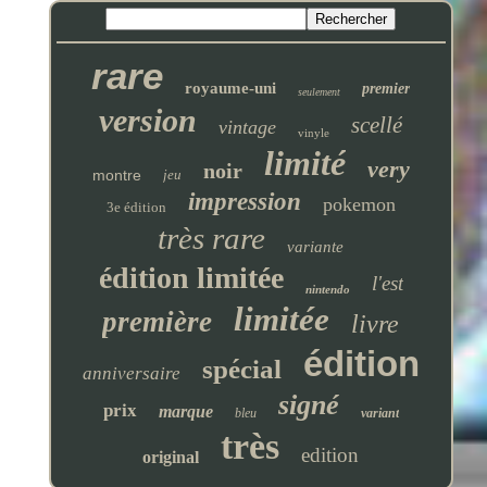
rare
royaume-uni
premier
seulement
version
scellé
vintage
vinyle
limité
very
noir
montre
jeu
impression
pokemon
3e édition
très rare
variante
édition limitée
l'est
nintendo
limitée
première
livre
édition
spécial
anniversaire
signé
prix
marque
bleu
variant
très
edition
original