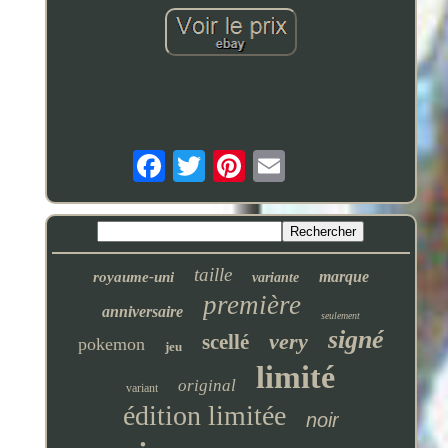
taille
marque
royaume-uni
variante
première
anniversaire
seulement
signé
very
scellé
pokemon
jeu
limité
original
variant
édition limitée
noir