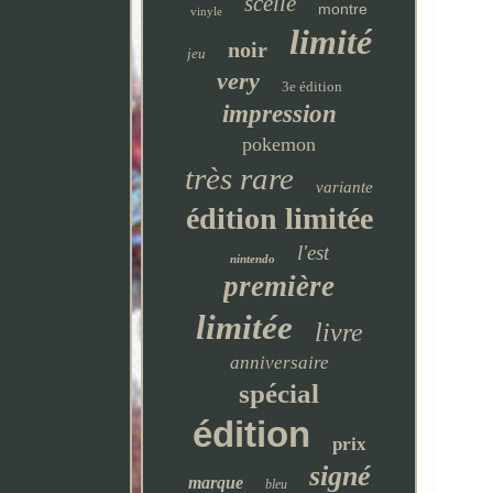
scellé
montre
vinyle
limité
noir
jeu
very
3e édition
impression
pokemon
très rare
variante
édition limitée
l'est
nintendo
première
limitée
livre
anniversaire
spécial
édition
prix
signé
marque
bleu