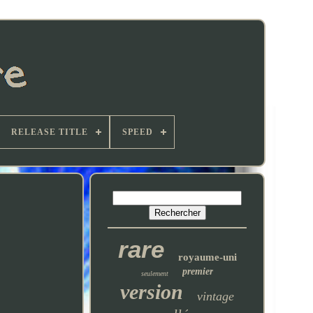
RELEASE TITLE
SPEED
rare
royaume-uni
premier
seulement
version
vintage