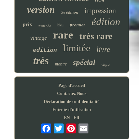
version
impression
3e édition
édition
prix
premier
bleu
nintendo
rare
très rare
vintage
limitée
livre
edition
très
spécial
montre
vinyle
Page d'accueil
Contactez Nous
Déclaration de confidentialité
Entente d'utilisation
EN
FR