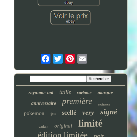
taille
marque
royaume-uni
variante
première
anniversaire
seulement
signé
very
scellé
pokemon
jeu
limité
original
variant
édition limitée
noir