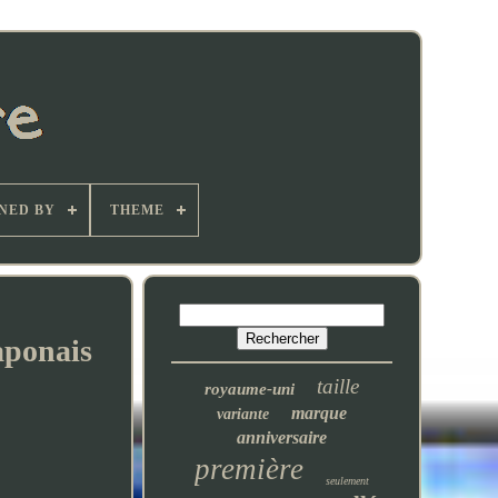
NED BY
THEME
aponais
taille
royaume-uni
marque
variante
anniversaire
première
seulement