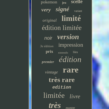
scellé
pokemon
jeu
signé
very
variant
limité
original
édition limitée
version
noir
impression
3e édition
prix
bleu
nintendo
édition
premier
rare
vintage
très rare
edition
limitée
livre
très
montre