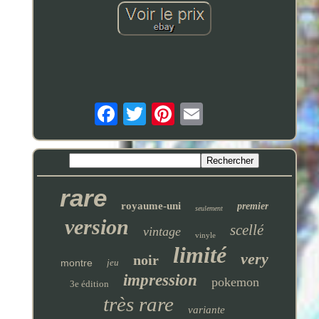
rare
royaume-uni
premier
seulement
version
scellé
vintage
vinyle
limité
very
noir
montre
jeu
impression
pokemon
3e édition
très rare
variante