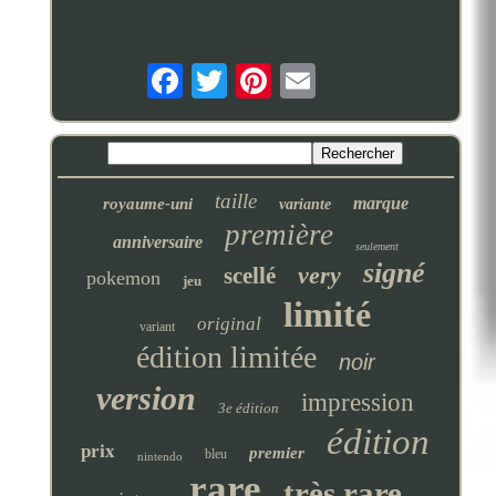
taille
marque
royaume-uni
variante
première
anniversaire
seulement
signé
very
scellé
pokemon
jeu
limité
original
variant
édition limitée
noir
version
impression
3e édition
édition
prix
premier
bleu
nintendo
rare
très rare